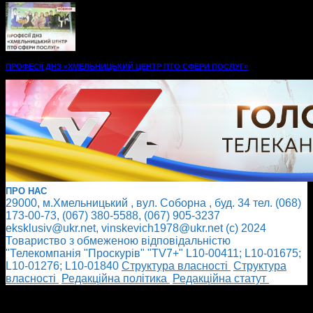
ПРОФЕСІЇ ДНЗ «ХМЕЛЬНИЦЬКИЙ ЦЕНТР ПТО СФЕРИ ПОСЛУГ»
ПРО НАС
29000, м.Хмельницький , вул. Соборна , буд. 34 тел. (068)
173-00-73, (067) 380-5588, (067) 905-3237
eksklusiv@ukr.net, vinskevich1978@ukr.net (с) 2024
Товариство з обмеженою відповідальністю
"Телекомпанія "Проскурів" "TV7+" L10-00411; L10-01675;
L10-01276; L10-01840
Cтруктура власності
Cтруктура
власності
Редакційна політика
Редакційна статут