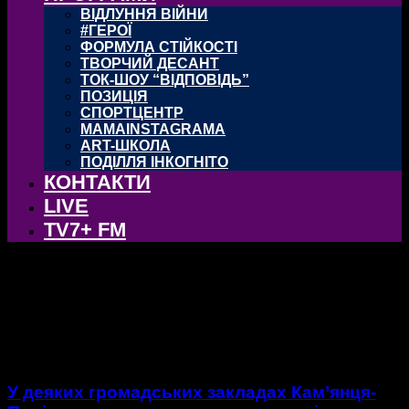
ВІДЛУННЯ ВІЙНИ
#ГЕРОЇ
ФОРМУЛА СТІЙКОСТІ
ТВОРЧИЙ ДЕСАНТ
ТОК-ШОУ “ВІДПОВІДЬ”
ПОЗИЦІЯ
СПОРТЦЕНТР
MAMAINSTAGRAMA
ART-ШКОЛА
ПОДІЛЛЯ ІНКОГНІТО
КОНТАКТИ
LIVE
TV7+ FM
тег: Комунальне
підприємство
У деяких громадських закладах Кам’янця-