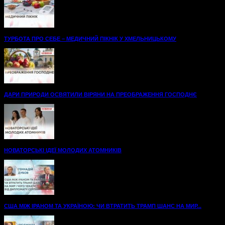
ТУРБОТА ПРО СЕБЕ – МЕДИЧНИЙ ПІКНІК У ХМЕЛЬНИЦЬКОМУ
ДАРИ ПРИРОДИ ОСВЯТИЛИ ВІРЯНИ НА ПРЕОБРАЖЕННЯ ГОСПОДНЄ
НОВАТОРСЬКІ ІДЕЇ МОЛОДИХ АТОМНИКІВ
США МІЖ ІРАНОМ ТА УКРАЇНОЮ: ЧИ ВТРАТИТЬ ТРАМП ШАНС НА МИР...