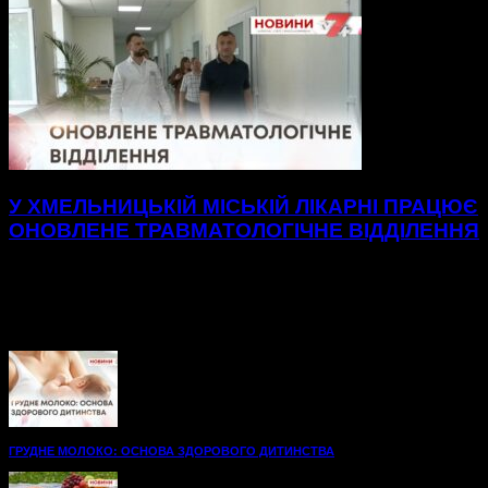
У ХМЕЛЬНИЦЬКІЙ МІСЬКІЙ ЛІКАРНІ ПРАЦЮЄ
ОНОВЛЕНЕ ТРАВМАТОЛОГІЧНЕ ВІДДІЛЕННЯ
Нові, просторі палати до послуг пацієнтів
травматологічного відділення Хмельницької міської
лікарні.48 нових ліжок, вбиральні — усе для максимального
комфорту на шляху до одужання. А...
ГРУДНЕ МОЛОКО: ОСНОВА ЗДОРОВОГО ДИТИНСТВА