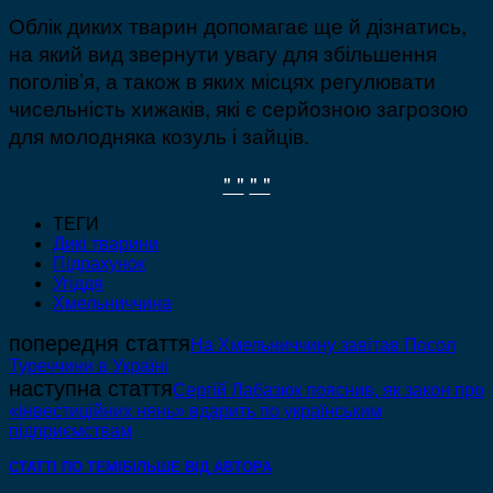
Облік диких тварин допомагає ще й дізнатись,
на який вид звернути увагу для збільшення
поголів’я, а також в яких місцях регулювати
чисельність хижаків, які є серйозною загрозою
для молодняка козуль і зайців.
" "
" "
ТЕГИ
Дикі тварини
Підрахунок
Угіддя
Хмельниччина
попередня стаття
На Хмельниччину завітав Посол
Туреччини в Україні
наступна стаття
Сергій Лабазюк пояснив, як закон про
«інвестиційних нянь» вдарить по українським
підприємствам
СТАТТІ ПО ТЕМІ
БІЛЬШЕ ВІД АВТОРА