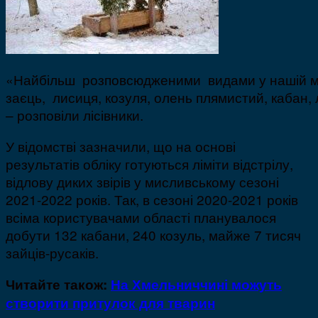
«Найбільш розповсюдженими видами у нашій мі
заєць, лисиця, козуля, олень плямистий, кабан, 
– розповіли лісівники.
У відомстві зазначили, що на основі
результатів обліку готуються ліміти відстрілу,
відлову диких звірів у мисливському сезоні
2021-2022 років. Так, в сезоні 2020-2021 років
всіма користувачами області планувалося
добути 132 кабани, 240 козуль, майже 7 тисяч
зайців-русаків.
Читайте також:
На Хмельниччині можуть
створити притулок для тварин