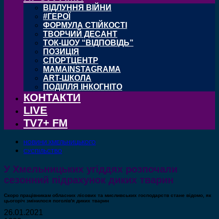
ВІДЛУННЯ ВІЙНИ
#ГЕРОЇ
ФОРМУЛА СТІЙКОСТІ
ТВОРЧИЙ ДЕСАНТ
ТОК-ШОУ “ВІДПОВІДЬ”
ПОЗИЦІЯ
СПОРТЦЕНТР
MAMAINSTAGRAMA
ART-ШКОЛА
ПОДІЛЛЯ ІНКОГНІТО
КОНТАКТИ
LIVE
TV7+ FM
НОВИНИ ХМЕЛЬНИЦЬКОГО
СУСПІЛЬСТВО
У Хмельницьких угіддях розпочали
сезонний підрахунок диких тварин
Скоро працівникам обласних лісових та мисливських господарств стане відомо, як
цьогоріч змінилося поголів'я диких тварин
26.01.2021