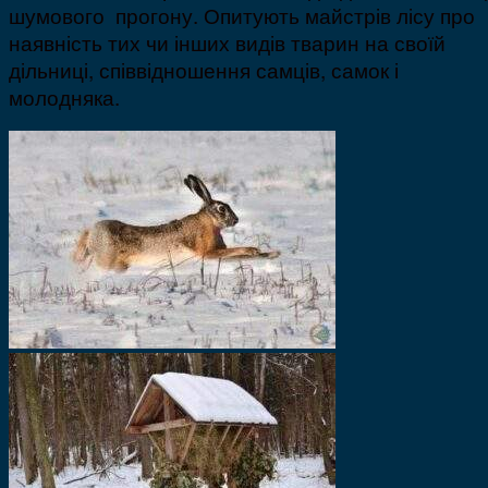
шумового прогону. Опитують майстрів лісу про
наявність тих чи інших видів тварин на своїй
дільниці, співвідношення самців, самок і
молодняка.