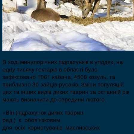
В ході минулорічних підрахунків в угіддях, на
одну тисячу гектарів в області було
зафіксовано 1061 кабана, 4508 козуль, та
приблизно 30 зайців-русаків. Зміни популяцій
цих та інших видів диких тварин за останній рік
мають визначити до середини лютого.
«Він (підрахунок диких тварин
ред.) є обов’язковим
для всіх користувачів мисливських