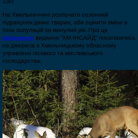
1283
На Хмельниччині розпочато сезонний
підрахунок диких тварин, аби оцінити зміни в
їхніх популяцій за минулий рік. Про це
повідомило
видання “ХМ-ІНСАЙД” посилаючись
на джерела в Хмельницькому обласному
управлінні лісового та мисливського
господарства.