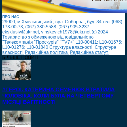
ПРО НАС
29000, м.Хмельницький , вул. Соборна , буд. 34 тел. (068)
173-00-73, (067) 380-5588, (067) 905-3237
eksklusiv@ukr.net, vinskevich1978@ukr.net (с) 2024
Товариство з обмеженою відповідальністю
"Телекомпанія "Проскурів" "TV7+" L10-00411; L10-01675;
L10-01276; L10-01840
Cтруктура власності
Cтруктура
власності
Редакційна політика
Редакційна статут
БІЛЬШЕ НОВИН
#ГЕРОЇ. КАТЕРИНА СЕМЕНЮК ВТРАТИЛА
ЧОЛОВІКА, КОЛИ БУЛА НА ЧЕТВЕРТОМУ
МІСЯЦІ ВАГІТНОСТІ