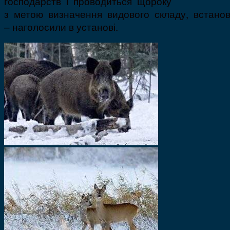
господарств і проводиться щороку
з метою визначення видового складу, встановл
– наголосили в установі.