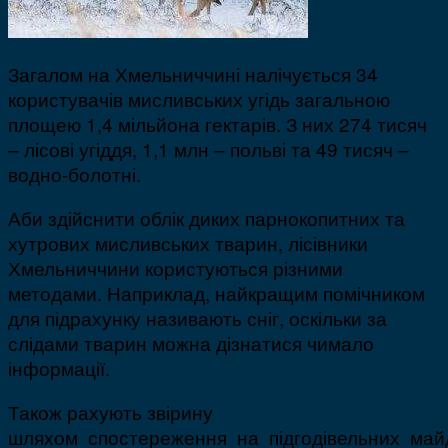
Загалом на Хмельниччині налічується 34
користувачів мисливських угідь загальною
площею 1,4 мільйона гектарів. З них 274 тисяч
– лісові угіддя, 1,1 млн – польві та 49 тисяч –
водно-болотні.
Аби здійснити облік диких парнокопитних та
хутрових мисливських тварин, лісівники
Хмельниччини користуються різними
методами. Наприклад, найкращим помічником
для підрахунку називають сніг, оскільки за
слідами тварин можна дізнатися чимало
інформації.
Також рахують звірину
шляхом спостереження на підгодівельних май