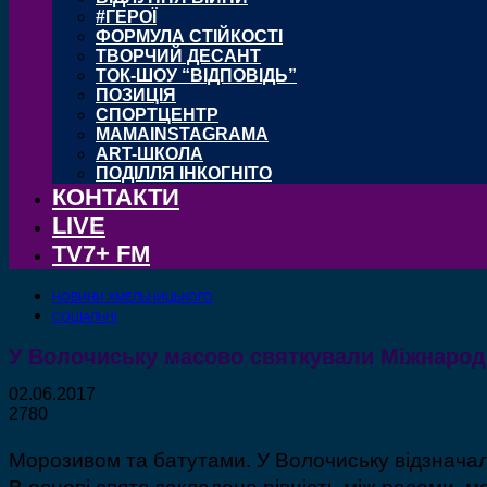
#ГЕРОЇ
ФОРМУЛА СТІЙКОСТІ
ТВОРЧИЙ ДЕСАНТ
ТОК-ШОУ “ВІДПОВІДЬ”
ПОЗИЦІЯ
СПОРТЦЕНТР
MAMAINSTAGRAMA
ART-ШКОЛА
ПОДІЛЛЯ ІНКОГНІТО
КОНТАКТИ
LIVE
TV7+ FM
НОВИНИ ХМЕЛЬНИЦЬКОГО
СОЦІАЛЬНІ
У Волочиську масово святкували Міжнародн
02.06.2017
2780
Морозивом та батутами. У Волочиську відзначали
В основі свята закладена рівність між расами, м