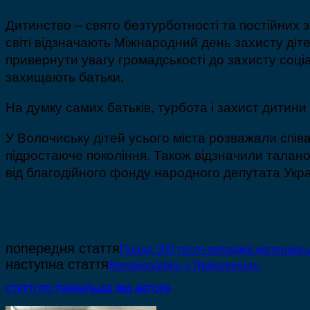
Дитинство – свято безтурботності та постійних 
світі відзначають Міжнародний день захисту діте
привернути увагу громадськості до захисту соціал
захищають батьки.
На думку самих батьків, турбота і захист дитини
У Волочиську дітей усього міста розважали спів
підростаюче покоління. Також відзначили талан
від благодійного фонду народного депутата Укр
попередня стаття
Понад 300 тисяч випадків материнськ
наступна стаття
Веломарафон у Ярмолинцях.
СТАТТІ ПО ТЕМІ
БІЛЬШЕ ВІД АВТОРА