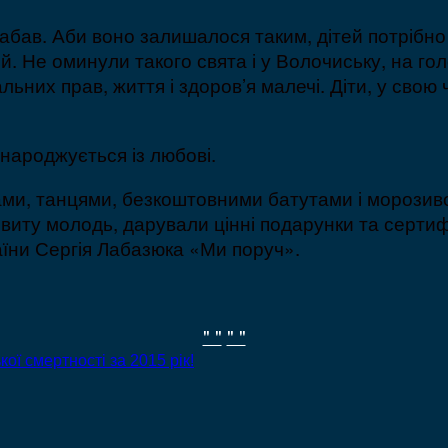
забав. Аби воно залишалося таким, дітей потрібно
й. Не оминули такого свята і у Волочиську, на го
ьних прав, життя і здоров’я малечі. Діти, у свою 
 народжується із любові.
ами, танцями, безкоштовними батутами і морозиво
овиту молодь, дарували цінні подарунки та серти
аїни Сергія Лабазюка «Ми поруч».
" "
" "
ої смертності за 2015 рік!