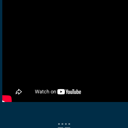
" "
" "