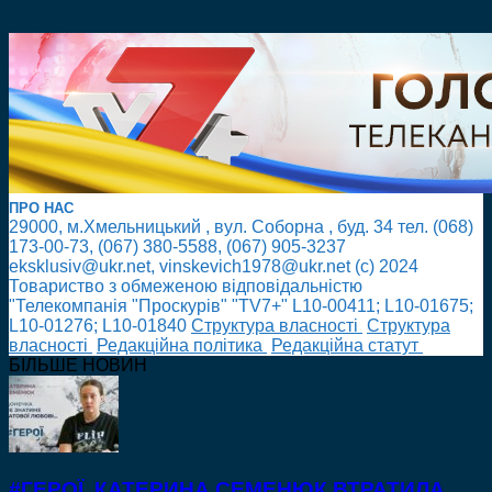
ПРО НАС
29000, м.Хмельницький , вул. Соборна , буд. 34 тел. (068)
173-00-73, (067) 380-5588, (067) 905-3237
eksklusiv@ukr.net, vinskevich1978@ukr.net (с) 2024
Товариство з обмеженою відповідальністю
"Телекомпанія "Проскурів" "TV7+" L10-00411; L10-01675;
L10-01276; L10-01840
Cтруктура власності
Cтруктура
власності
Редакційна політика
Редакційна статут
БІЛЬШЕ НОВИН
#ГЕРОЇ. КАТЕРИНА СЕМЕНЮК ВТРАТИЛА