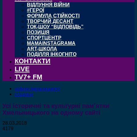
ВІДЛУННЯ ВІЙНИ
#ГЕРОЇ
ФОРМУЛА СТІЙКОСТІ
ТВОРЧИЙ ДЕСАНТ
ТОК-ШОУ “ВІДПОВІДЬ”
ПОЗИЦІЯ
СПОРТЦЕНТР
MAMAINSTAGRAMA
ART-ШКОЛА
ПОДІЛЛЯ ІНКОГНІТО
КОНТАКТИ
LIVE
TV7+ FM
НОВИНИ ХМЕЛЬНИЦЬКОГО
СОЦІАЛЬНІ
Усі історичні та культурні пам’ятки
Хмельницького на одному сайті
28.03.2018
4179