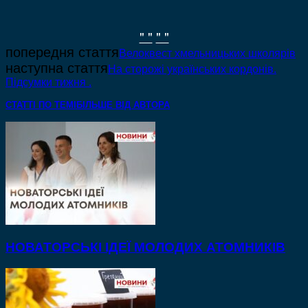
" "
" "
попередня стаття
Велоквест хмельницьких школярів
наступна стаття
На сторожі українських кордонів.
Підсумки тижня .
СТАТТІ ПО ТЕМІ
БІЛЬШЕ ВІД АВТОРА
НОВАТОРСЬКІ ІДЕЇ МОЛОДИХ АТОМНИКІВ