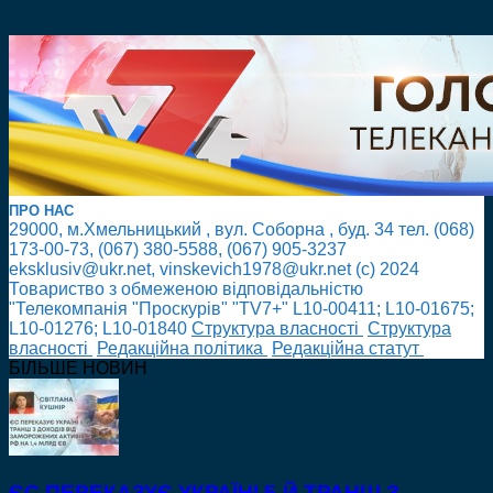
ПРО НАС
29000, м.Хмельницький , вул. Соборна , буд. 34 тел. (068)
173-00-73, (067) 380-5588, (067) 905-3237
eksklusiv@ukr.net, vinskevich1978@ukr.net (с) 2024
Товариство з обмеженою відповідальністю
"Телекомпанія "Проскурів" "TV7+" L10-00411; L10-01675;
L10-01276; L10-01840
Cтруктура власності
Cтруктура
власності
Редакційна політика
Редакційна статут
БІЛЬШЕ НОВИН
ЄС ПЕРЕКАЗУЄ УКРАЇНІ 5-Й ТРАНШ З