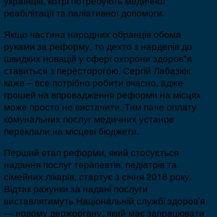
українців, котрі потребують медичної
реабілітації та паліативної допомоги.
Якщо частина народних обранців обома
руками за реформу, то дехто з нардепів до
швидких новацій у сфері охорони здоров*я
ставиться з пересторогою. Сергій Лабазюк
каже – все потрібно робити вчасно, адже
грошей на впровадження реформи на місцях
може просто не вистачити. Тим паче оплату
комунальних послуг медичних установ
переклали на місцеві бюджети.
Перший етап реформи, який стосується
надання послуг терапевтів, педіатрів та
сімейних лікарів, стартує з січня 2018 року.
Відтак рахунки за надані послуги
виставлятимуть Національній службі здоров’я
— новому держоргану, який має запрацювати