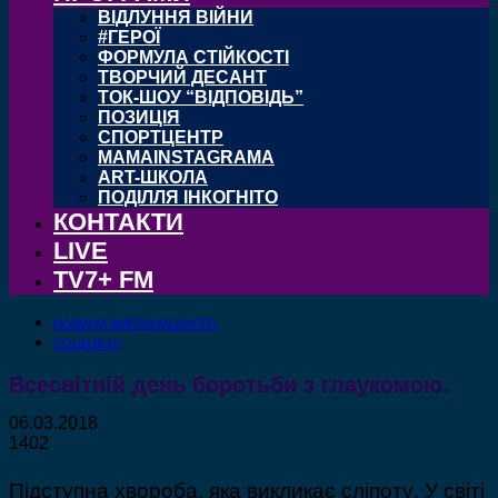
ВІДЛУННЯ ВІЙНИ
#ГЕРОЇ
ФОРМУЛА СТІЙКОСТІ
ТВОРЧИЙ ДЕСАНТ
ТОК-ШОУ “ВІДПОВІДЬ”
ПОЗИЦІЯ
СПОРТЦЕНТР
MAMAINSTAGRAMA
ART-ШКОЛА
ПОДІЛЛЯ ІНКОГНІТО
КОНТАКТИ
LIVE
TV7+ FM
НОВИНИ ХМЕЛЬНИЦЬКОГО
СОЦІАЛЬНІ
Всесвітній день боротьби з глаукомою.
06.03.2018
1402
Підступна хвороба, яка викликає сліпоту. У світі