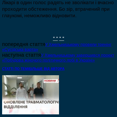
Лікарі в один голос радять не зволікати і вчасно
проходити обстеження. Бо зір, втрачений при
глаукомі, неможливо відновити.
" "
" "
попередня стаття
У Хмельницькому провели тренінг
«Сусідська варта»
наступна стаття
У Хмельницькому завершився проект
«Побудова жіночого політичного лобі в Україні»
СТАТТІ ПО ТЕМІ
БІЛЬШЕ ВІД АВТОРА