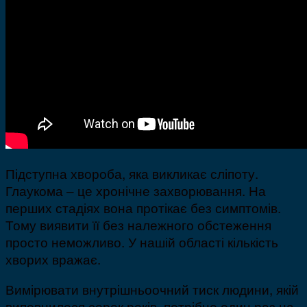
Підступна хвороба, яка викликає сліпоту.
Глаукома – це хронічне захворювання. На
перших стадіях вона протікає без симптомів.
Тому виявити її без належного обстеження
просто неможливо. У нашій області кількість
хворих вражає.
Вимірювати внутрішньоочний тиск людини, якій
виповнилося сорок років, потрібно один раз на