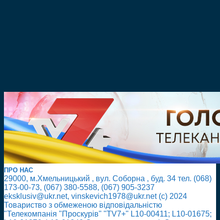
ПРО НАС
29000, м.Хмельницький , вул. Соборна , буд. 34 тел. (068)
173-00-73, (067) 380-5588, (067) 905-3237
eksklusiv@ukr.net, vinskevich1978@ukr.net (с) 2024
Товариство з обмеженою відповідальністю
"Телекомпанія "Проскурів" "TV7+" L10-00411; L10-01675;