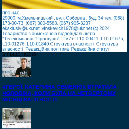
ПРО НАС
29000, м.Хмельницький , вул. Соборна , буд. 34 тел. (068)
173-00-73, (067) 380-5588, (067) 905-3237
eksklusiv@ukr.net, vinskevich1978@ukr.net (с) 2024
Товариство з обмеженою відповідальністю
"Телекомпанія "Проскурів" "TV7+" L10-00411; L10-01675;
L10-01276; L10-01840
Cтруктура власності
Cтруктура
власності
Редакційна політика
Редакційна статут
БІЛЬШЕ НОВИН
#ГЕРОЇ. КАТЕРИНА СЕМЕНЮК ВТРАТИЛА
ЧОЛОВІКА, КОЛИ БУЛА НА ЧЕТВЕРТОМУ
МІСЯЦІ ВАГІТНОСТІ