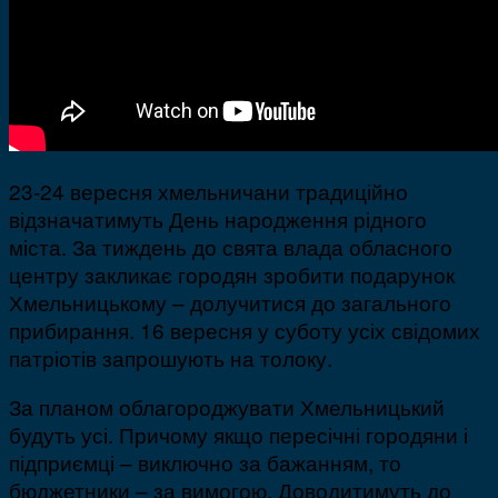
23-24 вересня хмельничани традиційно
відзначатимуть День народження рідного
міста. За тиждень до свята влада обласного
центру закликає городян зробити подарунок
Хмельницькому – долучитися до загального
прибирання. 16 вересня у суботу усіх свідомих
патріотів запрошують на толоку.
За планом облагороджувати Хмельницький
будуть усі. Причому якщо пересічні городяни і
підприємці – виключно за бажанням, то
бюджетники – за вимогою. Доводитимуть до