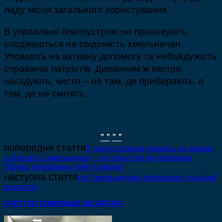
ладу місця загального користування.
В управлінні благоустрою не приховують,
сподіваються на свідомість хмельничан.
Уповають на активну допомогу та небайдужість
справжніх патріотів. Диванним ж вкотре
нагадують, чисто – не там, де прибирають, а
там, де не смітять.
" "
" "
попередня стаття
3 тисячі атовців чекають на землю,
а більшість хмельничан – на транспортну реформу.
Пряма телефонна лінія з мером.
наступна стаття
На Хмельниччині збудували сучасний
елеватор
СТАТТІ ПО ТЕМІ
БІЛЬШЕ ВІД АВТОРА