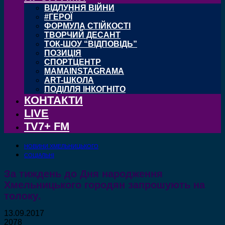
ВІДЛУННЯ ВІЙНИ
#ГЕРОЇ
ФОРМУЛА СТІЙКОСТІ
ТВОРЧИЙ ДЕСАНТ
ТОК-ШОУ “ВІДПОВІДЬ”
ПОЗИЦІЯ
СПОРТЦЕНТР
MAMAINSTAGRAMA
ART-ШКОЛА
ПОДІЛЛЯ ІНКОГНІТО
КОНТАКТИ
LIVE
TV7+ FM
НОВИНИ ХМЕЛЬНИЦЬКОГО
СОЦІАЛЬНІ
За тиждень до Дня народження
Хмельницького городян запрошують на
толоку.
13.09.2017
2078