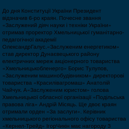
До дня Конституції України Президент
відзначив 6-ро краян. Почесне звання
«Заслужений діяч науки і техніки України»
отримав проректор Хмельницької гуманітарно-
педагогічної академії
ОлександрГалус.«Заслуженим енергетиком»
став директор Дунаєвецького району
електричних мереж акціонерного товариства
«Хмельницькобленерго» Борис Тулупов,
«Заслуженим машинобудівником» директорові
товариства «Красилівагромаш» Анатолій
Чайчук. А«Заслуженим юристом» голова
Хмельницької обласної організації «Подільська
правова ліга» Андрій Місяць. Ще двоє краян
отримали орден «За заслуги». Керівник
хмельницького регіонального офісу товариства
«Кернел-Трейд» ІгорЧикін має нагороду 3