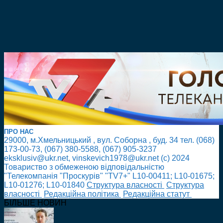
ПРО НАС
29000, м.Хмельницький , вул. Соборна , буд. 34 тел. (068)
173-00-73, (067) 380-5588, (067) 905-3237
eksklusiv@ukr.net, vinskevich1978@ukr.net (с) 2024
Товариство з обмеженою відповідальністю
"Телекомпанія "Проскурів" "TV7+" L10-00411; L10-01675;
L10-01276; L10-01840
Cтруктура власності
Cтруктура
власності
Редакційна політика
Редакційна статут
БІЛЬШЕ НОВИН