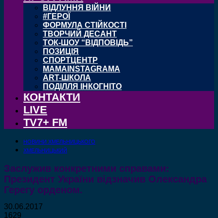
ВІДЛУННЯ ВІЙНИ
#ГЕРОЇ
ФОРМУЛА СТІЙКОСТІ
ТВОРЧИЙ ДЕСАНТ
ТОК-ШОУ “ВІДПОВІДЬ”
ПОЗИЦІЯ
СПОРТЦЕНТР
MAMAINSTAGRAMA
ART-ШКОЛА
ПОДІЛЛЯ ІНКОГНІТО
КОНТАКТИ
LIVE
TV7+ FM
НОВИНИ ХМЕЛЬНИЦЬКОГО
ХМЕЛЬНИЦЬКИЙ
Заслужив конкретними справами:
Президент України відзначив Олександра
Герегу орденом.
30.06.2017
1629