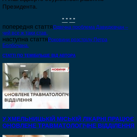
Президента.
" "
" "
попередня стаття
Одвічна проблема Давидківчан –
чий все ж таки став.
наступна стаття
Роковини розстрілу Петра
Болбочана.
СТАТТІ ПО ТЕМІ
БІЛЬШЕ ВІД АВТОРА
У ХМЕЛЬНИЦЬКІЙ МІСЬКІЙ ЛІКАРНІ ПРАЦЮЄ
ОНОВЛЕНЕ ТРАВМАТОЛОГІЧНЕ ВІДДІЛЕННЯ