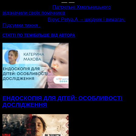
попередня стаття
Патрульні Хмельницького
відзначили своїх помічників
наступна стаття
Вірус Petya.А – шкідник і вимагач.
Підсумки тижня .
СТАТТІ ПО ТЕМІ
БІЛЬШЕ ВІД АВТОРА
ЕНДОСКОПІЯ ДЛЯ ДІТЕЙ: ОСОБЛИВОСТІ
ДОСЛІДЖЕННЯ