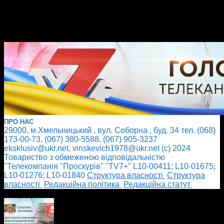
ПРО НАС
29000, м.Хмельницький , вул. Соборна , буд. 34 тел. (068)
173-00-73, (067) 380-5588, (067) 905-3237
eksklusiv@ukr.net, vinskevich1978@ukr.net (с) 2024
Товариство з обмеженою відповідальністю
"Телекомпанія "Проскурів" "TV7+" L10-00411; L10-01675;
L10-01276; L10-01840
Cтруктура власності
Cтруктура
власності
Редакційна політика
Редакційна статут
БІЛЬШЕ НОВИН