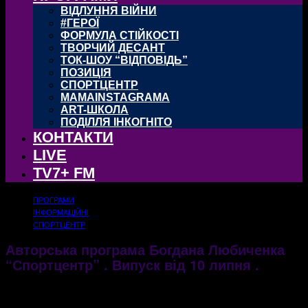
ВІДЛУННЯ ВІЙНИ
#ГЕРОЇ
ФОРМУЛА СТІЙКОСТІ
ТВОРЧИЙ ДЕСАНТ
ТОК-ШОУ “ВІДПОВІДЬ”
ПОЗИЦІЯ
СПОРТЦЕНТР
MAMAINSTAGRAMA
ART-ШКОЛА
ПОДІЛЛЯ ІНКОГНІТО
КОНТАКТИ
LIVE
TV7+ FM
ПРОГРАМИ
ІНФОРМАЦІЙНІ
СПОРТЦЕНТР
Авторська програма Богдана Любиченка
“Спортцентр” . Випуск від 10 липня .
11.07.2017
3376