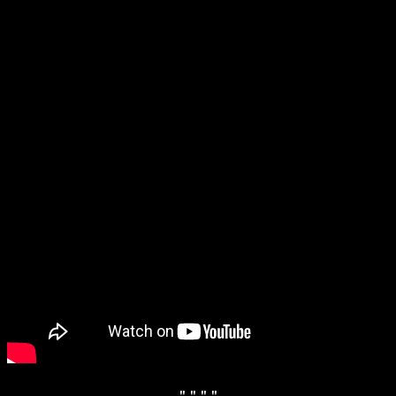
" "
" "