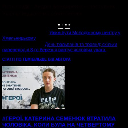
Гість студії : Андрій Бондаренко – заступник
Хмельницького міського голови .
" "
" "
попередня стаття
Яким бути Молодіжному центру у
Хмельницькому
наступна стаття
День тюльпанів та троянд: скільки
напередодні 8-го березня вартує чоловіча увага.
СТАТТІ ПО ТЕМІ
БІЛЬШЕ ВІД АВТОРА
#ГЕРОЇ. КАТЕРИНА СЕМЕНЮК ВТРАТИЛА
ЧОЛОВІКА, КОЛИ БУЛА НА ЧЕТВЕРТОМУ