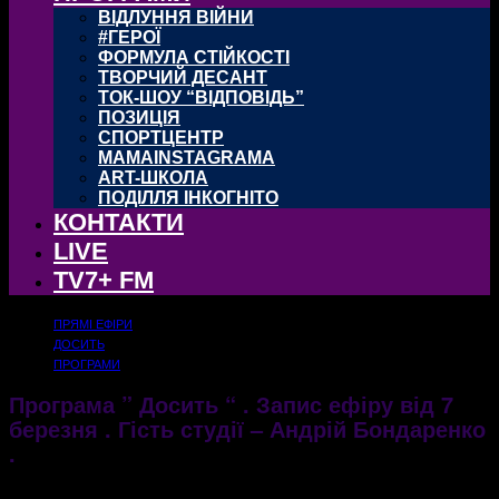
ВІДЛУННЯ ВІЙНИ
#ГЕРОЇ
ФОРМУЛА СТІЙКОСТІ
ТВОРЧИЙ ДЕСАНТ
ТОК-ШОУ “ВІДПОВІДЬ”
ПОЗИЦІЯ
СПОРТЦЕНТР
MAMAINSTAGRAMA
ART-ШКОЛА
ПОДІЛЛЯ ІНКОГНІТО
КОНТАКТИ
LIVE
TV7+ FM
ПРЯМІ ЕФІРИ
ДОСИТЬ
ПРОГРАМИ
Програма ” Досить “ . Запис ефіру від 7
березня . Гість студії – Андрій Бондаренко
.
07.03.2018