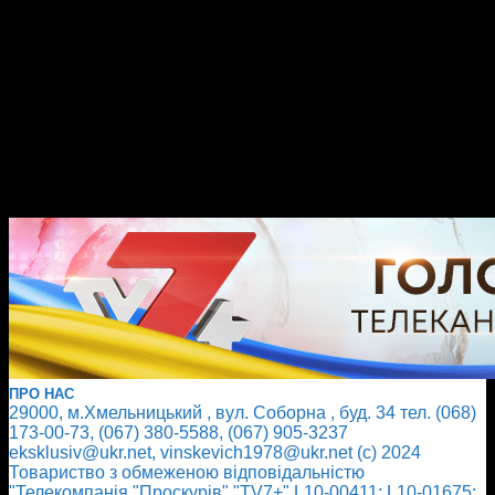
ПРО НАС
29000, м.Хмельницький , вул. Соборна , буд. 34 тел. (068)
173-00-73, (067) 380-5588, (067) 905-3237
eksklusiv@ukr.net, vinskevich1978@ukr.net (с) 2024
Товариство з обмеженою відповідальністю
"Телекомпанія "Проскурів" "TV7+" L10-00411; L10-01675;