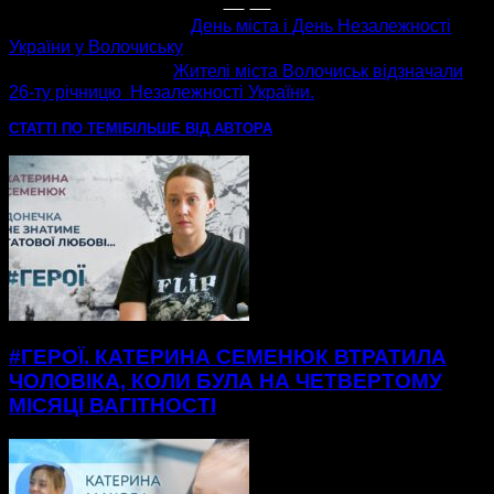
попередня стаття
День міста і День Незалежності
України у Волочиську
наступна стаття
Жителі міста Волочиськ відзначали
26-ту річницю Незалежності України.
СТАТТІ ПО ТЕМІ
БІЛЬШЕ ВІД АВТОРА
#ГЕРОЇ. КАТЕРИНА СЕМЕНЮК ВТРАТИЛА
ЧОЛОВІКА, КОЛИ БУЛА НА ЧЕТВЕРТОМУ
МІСЯЦІ ВАГІТНОСТІ