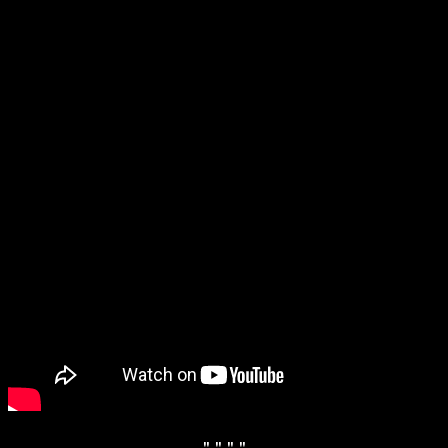
" "
" "