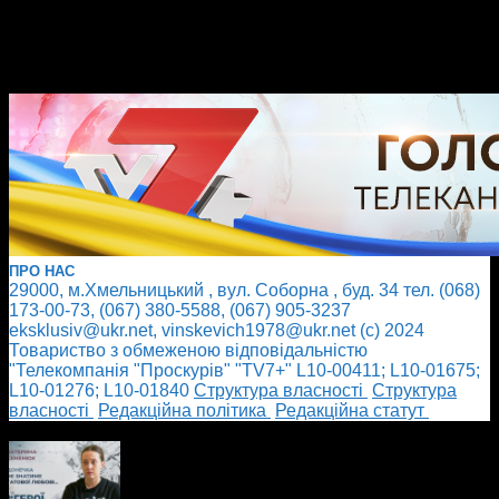
ПРО НАС
29000, м.Хмельницький , вул. Соборна , буд. 34 тел. (068)
173-00-73, (067) 380-5588, (067) 905-3237
eksklusiv@ukr.net, vinskevich1978@ukr.net (с) 2024
Товариство з обмеженою відповідальністю
"Телекомпанія "Проскурів" "TV7+" L10-00411; L10-01675;
L10-01276; L10-01840
Cтруктура власності
Cтруктура
власності
Редакційна політика
Редакційна статут
БІЛЬШЕ НОВИН