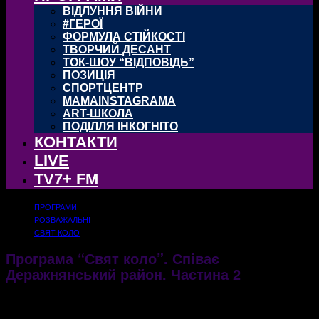
ВІДЛУННЯ ВІЙНИ
#ГЕРОЇ
ФОРМУЛА СТІЙКОСТІ
ТВОРЧИЙ ДЕСАНТ
ТОК-ШОУ “ВІДПОВІДЬ”
ПОЗИЦІЯ
СПОРТЦЕНТР
MAMAINSTAGRAMA
ART-ШКОЛА
ПОДІЛЛЯ ІНКОГНІТО
КОНТАКТИ
LIVE
TV7+ FM
ПРОГРАМИ
РОЗВАЖАЛЬНІ
СВЯТ КОЛО
Програма “Свят коло”. Співає
Деражнянський район. Частина 2
28.08.2017
2605