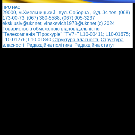
ПРО НАС
29000, м.Хмельницький , вул. Соборна , буд. 34 тел. (068)
173-00-73, (067) 380-5588, (067) 905-3237
eksklusiv@ukr.net, vinskevich1978@ukr.net (с) 2024
Товариство з обмеженою відповідальністю
"Телекомпанія "Проскурів" "TV7+" L10-00411; L10-01675;
L10-01276; L10-01840
Cтруктура власності
Cтруктура
власності
Редакційна політика
Редакційна статут