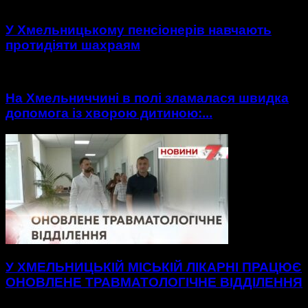
У Хмельницькому пенсіонерів навчають
протидіяти шахраям
На Хмельниччині в полі зламалася швидка
допомога із хворою дитиною:...
У ХМЕЛЬНИЦЬКІЙ МІСЬКІЙ ЛІКАРНІ ПРАЦЮЄ
ОНОВЛЕНЕ ТРАВМАТОЛОГІЧНЕ ВІДДІЛЕННЯ