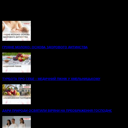
Нові, просторі палати до послуг пацієнтів
травматологічного відділення Хмельницької міської
лікарні.48 нових ліжок, вбиральні — усе для максимального
комфорту на шляху до одужання. А...
ГРУДНЕ МОЛОКО: ОСНОВА ЗДОРОВОГО ДИТИНСТВА
ТУРБОТА ПРО СЕБЕ – МЕДИЧНИЙ ПІКНІК У ХМЕЛЬНИЦЬКОМУ
ДАРИ ПРИРОДИ ОСВЯТИЛИ ВІРЯНИ НА ПРЕОБРАЖЕННЯ ГОСПОДНЄ