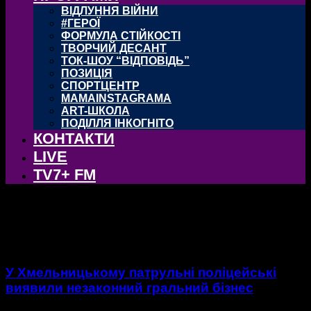
ВІДЛУННЯ ВІЙНИ
#ГЕРОЇ
ФОРМУЛА СТІЙКОСТІ
ТВОРЧИЙ ДЕСАНТ
ТОК-ШОУ “ВІДПОВІДЬ”
ПОЗИЦІЯ
СПОРТЦЕНТР
MAMAINSTAGRAMA
ART-ШКОЛА
ПОДІЛЛЯ ІНКОГНІТО
КОНТАКТИ
LIVE
TV7+ FM
тег: патрульні поліцейські
У Хмельницькому патрульні поліцейські
виявили незаконний гральний бізнес