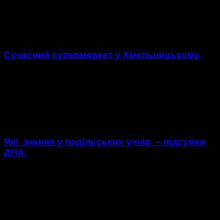
https://youtu.be/fNQbb4KgUxY Гість студії : Олексій
Нікіфоров - начальник прес-служби Командування Сил
спеціальних операцій ЗС України .
Сучасний супермаркет у Хмельницькому.
Сучасний супермаркет у Хмельницькому. Жителі Південно-
західного мікрорайону, а саме на вулиці. Інститустька 12А
стали свідками відкриття нового надсучасного маркету
Делікат. https://youtu.be/4DJGjP2f7AA Сьогодні о 10:00
жителі Південно-західного...
Які знання у подільських учнів – підсумки
ДПА.
Як покращити якість знань, що отримують учні у школах?
Про це говорили у департаменті освіти, провівши
моніторинг результатів підсумкової атестації за минулий
рік.Найбільша невідповідність...