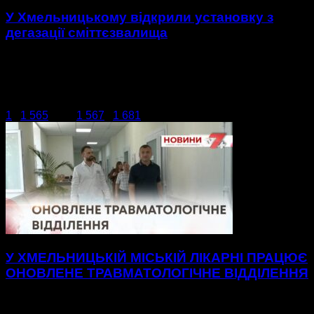
У Хмельницькому відкрили установку з
дегазації сміттєзвалища
Без пожеж і з грошима. У Хмельницькому відкрили
установку з дегазації сміттєзвалища. Фактично це об’єкт
приватної власності, його звели за гроші інвестора й
обійшовся...
1
...
1 565
1 566
1 567
...
1 681
сторінка 1 566 з 1 681
У ХМЕЛЬНИЦЬКІЙ МІСЬКІЙ ЛІКАРНІ ПРАЦЮЄ
ОНОВЛЕНЕ ТРАВМАТОЛОГІЧНЕ ВІДДІЛЕННЯ
Нові, просторі палати до послуг пацієнтів