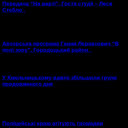
Передача “На варті”. Гостя студії – Леся
Стебло .
https://youtu.be/C2FeIXCg7U8 Гостя студії : Леся Стебло -
голова ГО " Тепло рідних сердець "
Авторська програма Ганни Лернатович “В
полі зору”. Городоцький район .
https://youtu.be/gJCiI0ur5bw
У Хмельницькому вдвічі збільшили групи
продовженого дня
Ще два роки тому у місті налічували п’ятдесят шість груп
продовженого дня. Йдеться про, заробітна плата
викладачів у яких виплачується із міського бюджету. За...
Поліцейські краю агітують громадян