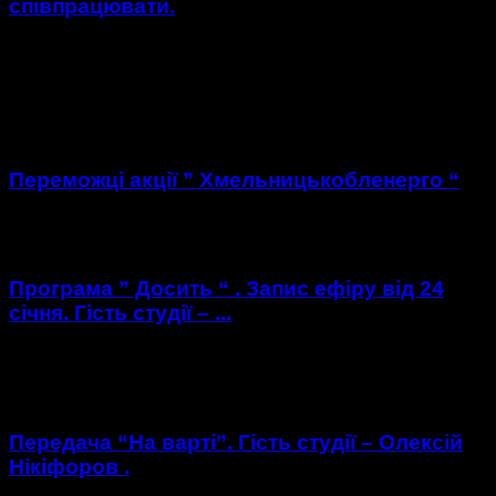
співпрацювати.
Співпраця у цілях безпеки: поліцейські Хмельниччини
розповіли головам тергромад про можливості взаємодії.
Перший форум присвячений методам та формам
поліцейсько-громадського симбіозу відбувся 24 січня. Як...
Переможці акції ” Хмельницькобленерго “
https://youtu.be/wVwwSOxYJXQ
Програма ” Досить “ . Запис ефіру від 24
січня. Гість студії – ...
https://youtu.be/fN6Ku0qonIU Гість студії : Валерій Онісьєв -
начальник Хмельницького відділу поліції .
Передача “На варті”. Гість студії – Олексій
Нікіфоров .