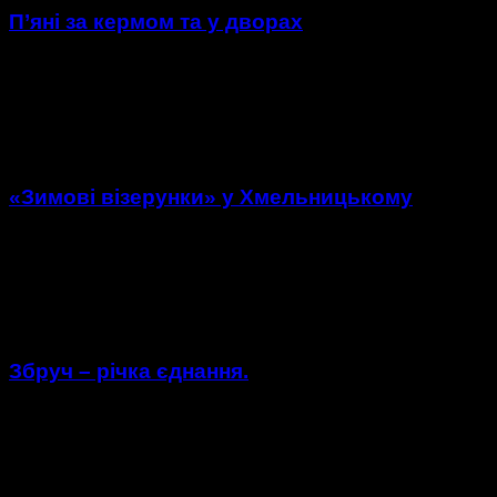
П’яні за кермом та у дворах
П’яні на дорозі та у дворах. Хмельницькі патрульні
розповіли про любителів алкоголю. Для цього підсумували
статистику за два роки діяльності. Так, констатують копи,
водіїв...
«Зимові візерунки» у Хмельницькому
«Подільська метелиця», «Київський вальс» та «Поліські
притУпи». Днями в обласному центрі завершився
традиційний фестиваль «Зимові візерунки». На теренах
міста він проводиться вже двадцять дев’ять...
Збруч – річка єднання.
З прапором в руках та з вірою в серці. 22 січня в День
проголошення акту Злуки, партійці Всеукраїнського
об’єднання «Свобода» традиційно об’єдналися на мості...