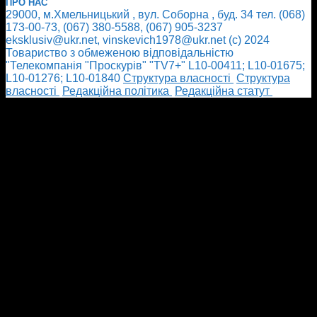
ПРО НАС
29000, м.Хмельницький , вул. Соборна , буд. 34 тел. (068)
173-00-73, (067) 380-5588, (067) 905-3237
eksklusiv@ukr.net, vinskevich1978@ukr.net (с) 2024
Товариство з обмеженою відповідальністю
"Телекомпанія "Проскурів" "TV7+" L10-00411; L10-01675;
L10-01276; L10-01840
Cтруктура власності
Cтруктура
власності
Редакційна політика
Редакційна статут