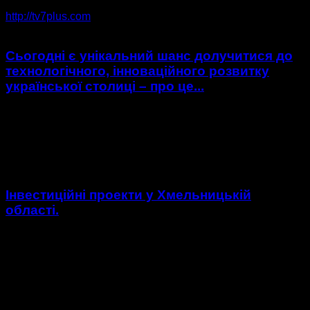
25203 ПОВІДОМЛЕНЬ
0 КОМЕНТАРІ
http://tv7plus.com
Сьогодні є унікальний шанс долучитися до
технологічного, інноваційного розвитку
української столиці – про це...
Сьогодні є унікальний шанс долучитися до технологічного,
інноваційного розвитку української столиці - про це заявив
мер Києва Віталій Кличко на Всесвітньому економічному
форумі у...
Інвестиційні проекти у Хмельницькій
області.
Інвестиційні проекти у 2017 році реалізовувались за кошти
фонду регіонального розвитку. Близько 900 об’єктів та
заходів знайшли фінансову підтримку у кошторисі країни.
Однак, майже...