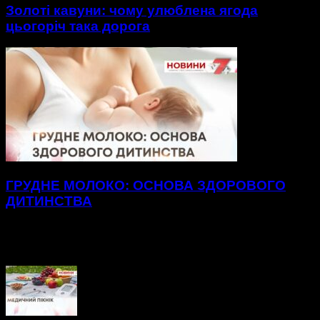
Золоті кавуни: чому улюблена ягода
цьогоріч така дорога
ГРУДНЕ МОЛОКО: ОСНОВА ЗДОРОВОГО
ДИТИНСТВА
Майже два з половиною кілограми лише за місяць набрав
маленький Роман. Його мама Інна зізнається: ще під час
вагітності була впевнена — син...