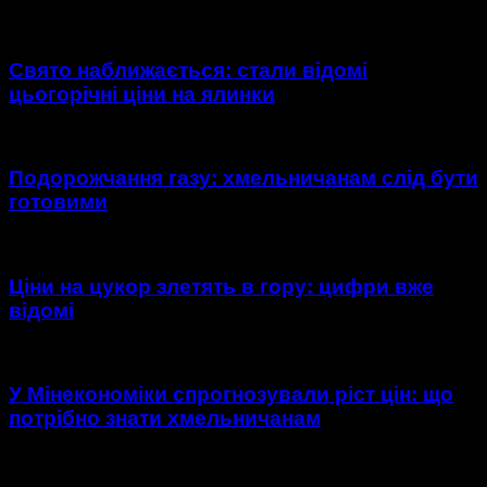
Свято наближається: стали відомі
цьогорічні ціни на ялинки
Подорожчання газу: хмельничанам слід бути
готовими
Ціни на цукор злетять в гору: цифри вже
відомі
У Мінекономіки спрогнозували ріст цін: що
потрібно знати хмельничанам