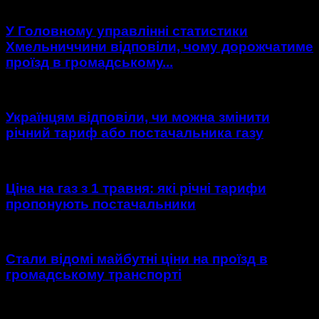
У Головному управлінні статистики
Хмельниччини відповіли, чому дорожчатиме
проїзд в громадському...
Українцям відповіли, чи можна змінити
річний тариф або постачальника газу
Ціна на газ з 1 травня: які річні тарифи
пропонують постачальники
Стали відомі майбутні ціни на проїзд в
громадському транспорті