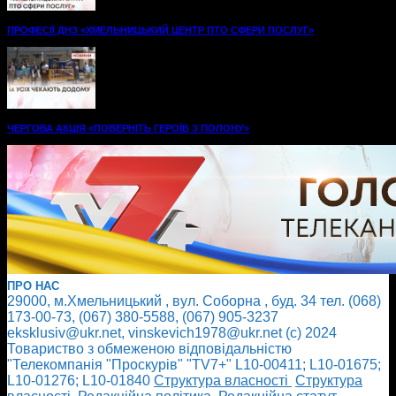
ПРОФЕСІЇ ДНЗ «ХМЕЛЬНИЦЬКИЙ ЦЕНТР ПТО СФЕРИ ПОСЛУГ»
ЧЕРГОВА АКЦІЯ «ПОВЕРНІТЬ ГЕРОЇВ З ПОЛОНУ»
ПРО НАС
29000, м.Хмельницький , вул. Соборна , буд. 34 тел. (068)
173-00-73, (067) 380-5588, (067) 905-3237
eksklusiv@ukr.net, vinskevich1978@ukr.net (с) 2024
Товариство з обмеженою відповідальністю
"Телекомпанія "Проскурів" "TV7+" L10-00411; L10-01675;
L10-01276; L10-01840
Cтруктура власності
Cтруктура