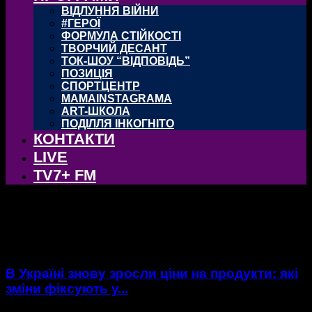
ВІДЛУННЯ ВІЙНИ
#ГЕРОЇ
ФОРМУЛА СТІЙКОСТІ
ТВОРЧИЙ ДЕСАНТ
ТОК-ШОУ “ВІДПОВІДЬ”
ПОЗИЦІЯ
СПОРТЦЕНТР
MAMAINSTAGRAMA
ART-ШКОЛА
ПОДІЛЛЯ ІНКОГНІТО
КОНТАКТИ
LIVE
TV7+ FM
тег: Ціни
В Україні знову зросли ціни на продукти: які
зміни фіксують у...