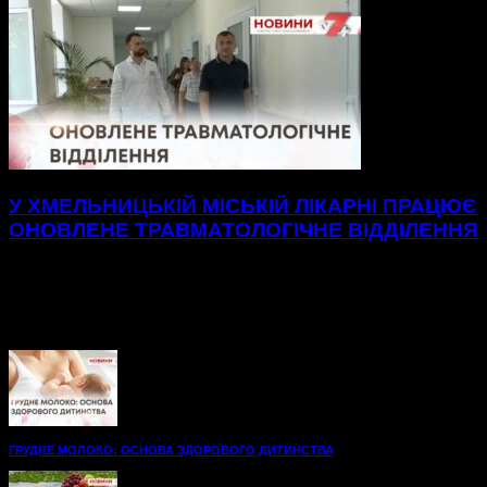
У ХМЕЛЬНИЦЬКІЙ МІСЬКІЙ ЛІКАРНІ ПРАЦЮЄ
ОНОВЛЕНЕ ТРАВМАТОЛОГІЧНЕ ВІДДІЛЕННЯ
Нові, просторі палати до послуг пацієнтів
травматологічного відділення Хмельницької міської
лікарні.48 нових ліжок, вбиральні — усе для максимального
комфорту на шляху до одужання. А...
ГРУДНЕ МОЛОКО: ОСНОВА ЗДОРОВОГО ДИТИНСТВА