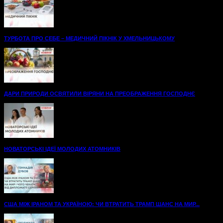
ТУРБОТА ПРО СЕБЕ – МЕДИЧНИЙ ПІКНІК У ХМЕЛЬНИЦЬКОМУ
ДАРИ ПРИРОДИ ОСВЯТИЛИ ВІРЯНИ НА ПРЕОБРАЖЕННЯ ГОСПОДНЄ
НОВАТОРСЬКІ ІДЕЇ МОЛОДИХ АТОМНИКІВ
США МІЖ ІРАНОМ ТА УКРАЇНОЮ: ЧИ ВТРАТИТЬ ТРАМП ШАНС НА МИР...