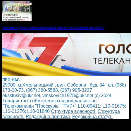
ПРОФЕСІЇ ДНЗ «ХМЕЛЬНИЦЬКИЙ ЦЕНТР ПТО СФЕРИ ПОСЛУГ»
ПРО НАС
29000, м.Хмельницький , вул. Соборна , буд. 34 тел. (068)
173-00-73, (067) 380-5588, (067) 905-3237
eksklusiv@ukr.net, vinskevich1978@ukr.net (с) 2024
Товариство з обмеженою відповідальністю
"Телекомпанія "Проскурів" "TV7+" L10-00411; L10-01675;
L10-01276; L10-01840
Cтруктура власності
Cтруктура
власності
Редакційна політика
Редакційна статут