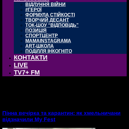
ВІДЛУННЯ ВІЙНИ
#ГЕРОЇ
ФОРМУЛА СТІЙКОСТІ
ТВОРЧИЙ ДЕСАНТ
ТОК-ШОУ “ВІДПОВІДЬ”
ПОЗИЦІЯ
СПОРТЦЕНТР
MAMAINSTAGRAMA
ART-ШКОЛА
ПОДІЛЛЯ ІНКОГНІТО
КОНТАКТИ
LIVE
TV7+ FM
тег: My Fest
Пінна вечірка та карантин: як хмельничани
відзначили My Fest