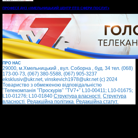
ПРОФЕСІЇ ДНЗ «ХМЕЛЬНИЦЬКИЙ ЦЕНТР ПТО СФЕРИ ПОСЛУГ»
ПРО НАС
29000, м.Хмельницький , вул. Соборна , буд. 34 тел. (068)
173-00-73, (067) 380-5588, (067) 905-3237
eksklusiv@ukr.net, vinskevich1978@ukr.net (с) 2024
Товариство з обмеженою відповідальністю
"Телекомпанія "Проскурів" "TV7+" L10-00411; L10-01675;
L10-01276; L10-01840
Cтруктура власності
Cтруктура
власності
Редакційна політика
Редакційна статут