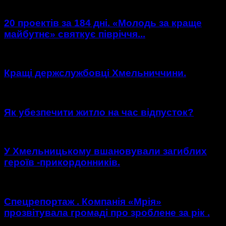
20 проектів за 184 дні. «Молодь за краще
майбутнє» святкує півріччя...
Кращі держслужбовці Хмельниччини.
Як убезпечити житло на час відпусток?
У Хмельницькому вшановували загиблих
героїв -прикордонників.
Спецрепортаж . Компанія «Мрія»
прозвітувала громаді про зроблене за рік .