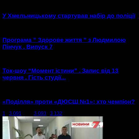
У Хмельницькому стартував набір до поліції
Програма ” Здорове життя ” з Людмилою
Пінчук . Випуск 7
Ток-шоу “Момент істини” . Запис від 13
червня . Гість студії...
«Поділля» проти «ДЮСШ №1»: хто чемпіон?
1
...
3 091
3 092
3 093
...
3 132
сторінка 3 092 з 3 132