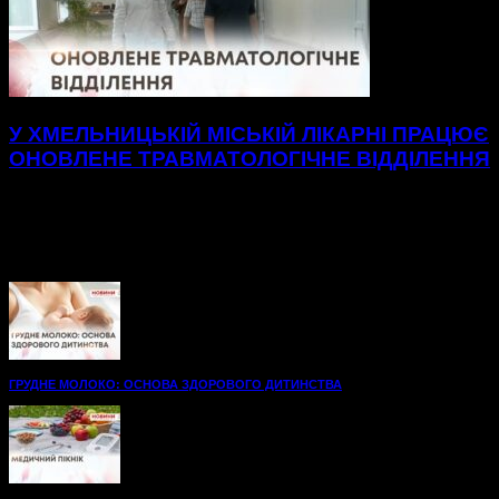
У ХМЕЛЬНИЦЬКІЙ МІСЬКІЙ ЛІКАРНІ ПРАЦЮЄ
ОНОВЛЕНЕ ТРАВМАТОЛОГІЧНЕ ВІДДІЛЕННЯ
Нові, просторі палати до послуг пацієнтів
травматологічного відділення Хмельницької міської
лікарні.48 нових ліжок, вбиральні — усе для максимального
комфорту на шляху до одужання. А...
ГРУДНЕ МОЛОКО: ОСНОВА ЗДОРОВОГО ДИТИНСТВА