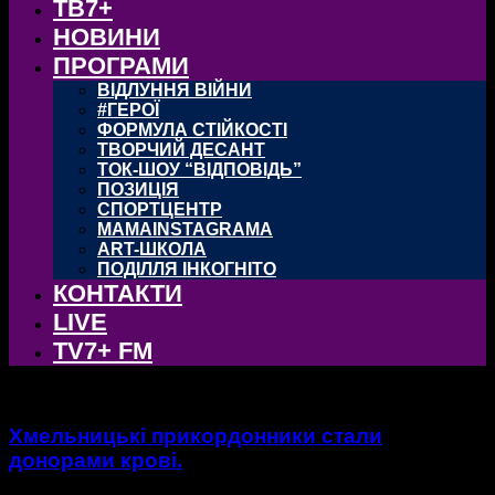
ТВ7+
НОВИНИ
ПРОГРАМИ
ВІДЛУННЯ ВІЙНИ
#ГЕРОЇ
ФОРМУЛА СТІЙКОСТІ
ТВОРЧИЙ ДЕСАНТ
ТОК-ШОУ “ВІДПОВІДЬ”
ПОЗИЦІЯ
СПОРТЦЕНТР
MAMAINSTAGRAMA
ART-ШКОЛА
ПОДІЛЛЯ ІНКОГНІТО
КОНТАКТИ
LIVE
TV7+ FM
Хмельницькі прикордонники стали
донорами крові.