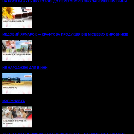
НА РОСІЇ КАЖУТЬ ЩО ГОТОВІ ДО ПЕРЕГОВОРІВ ПРО ЗАВЕРШЕННЯ ВІЙНИ
МЕДОВИЙ ЯРМАРОК — КРАФТОВА ПРОДУКЦІЯ ВІД МІСЦЕВИХ ВИРОБНИКІВ
НЕ НАРОДЖЕНІ ДЛЯ ВІЙНИ
МХП ЖНИВУЄ
ДЕТОНАЦІЯ БОЄПРИПАСІВ НА ПОЛІГОНІ ССО — ЯК ПРАЦЮЮТЬ НА МІСЦІ