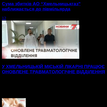
Сума збитків АО “Хмельницькгаз”
наближається до півмільярда
1
2
3
сторінка 3 з 3
У ХМЕЛЬНИЦЬКІЙ МІСЬКІЙ ЛІКАРНІ ПРАЦЮЄ
ОНОВЛЕНЕ ТРАВМАТОЛОГІЧНЕ ВІДДІЛЕННЯ
Нові, просторі палати до послуг пацієнтів
травматологічного відділення Хмельницької міської
лікарні.48 нових ліжок, вбиральні — усе для максимального
комфорту на шляху до одужання. А...