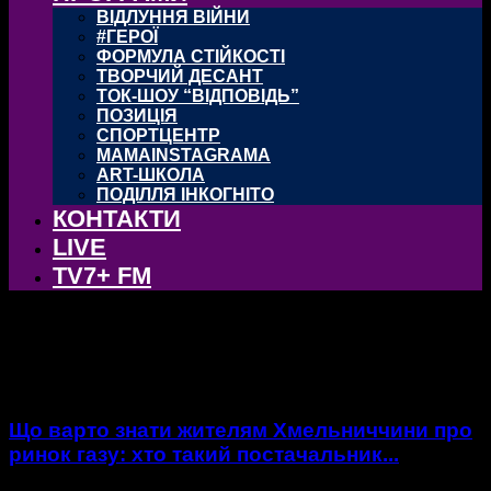
ВІДЛУННЯ ВІЙНИ
#ГЕРОЇ
ФОРМУЛА СТІЙКОСТІ
ТВОРЧИЙ ДЕСАНТ
ТОК-ШОУ “ВІДПОВІДЬ”
ПОЗИЦІЯ
СПОРТЦЕНТР
MAMAINSTAGRAMA
ART-ШКОЛА
ПОДІЛЛЯ ІНКОГНІТО
КОНТАКТИ
LIVE
TV7+ FM
тег: газ
Що варто знати жителям Хмельниччини про
ринок газу: хто такий постачальник...