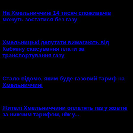
На Хмельниччині 14 тисяч споживачів
можуть зостатися без газу
Хмельницькі депутати вимагають від
Кабміну скасування плати за
транспортування газу
Стало відомо, яким буде газовий тариф на
Хмельниччині
Жителі Хмельниччини оплатять газ у жовтні
за нижчим тарифом, ніж у...