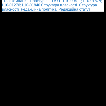
"Телекомпанія "Проскурів" "TV7+" L10-00411; L10-01675;
L10-01276; L10-01840
Cтруктура власності
Cтруктура
власності
Редакційна політика
Редакційна статут