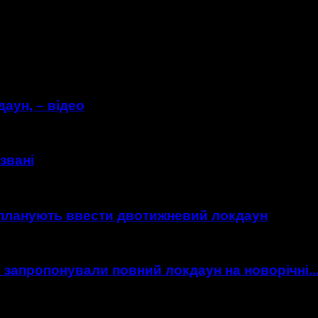
аун, – відео
звані
 планують ввести двотижневий локдаун
запропонували повний локдаун на новорічні..