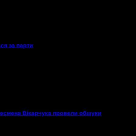
ся за парти
несмена Вікарчука провели обшуки