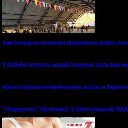
Хмельницька ковзанка працювала попри локд
У Кабміні готують новий локдаун: дати вже на
Жителі Хмельниччини мають знати: в Україні
“Подарунок” під ялинку: у Хмельницькій ОДА 