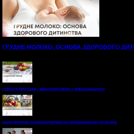
ГРУДНЕ МОЛОКО: ОСНОВА ЗДОРОВОГО ДИ
Майже два з половиною кілограми лише за місяць набрав мале
ТУРБОТА ПРО СЕБЕ – МЕДИЧНИЙ ПІКНІК У ХМЕЛЬНИЦЬКОМУ
ДАРИ ПРИРОДИ ОСВЯТИЛИ ВІРЯНИ НА ПРЕОБРАЖЕННЯ ГОСПОДНЄ