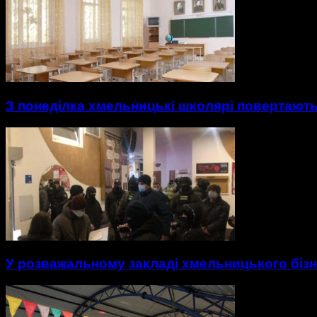
З понеділка хмельницькі школярі повертають
У розважальному закладі хмельницького біз