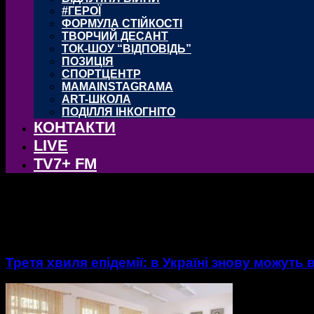
#ГЕРОЇ
ФОРМУЛА СТІЙКОСТІ
ТВОРЧИЙ ДЕСАНТ
ТОК-ШОУ “ВІДПОВІДЬ”
ПОЗИЦІЯ
СПОРТЦЕНТР
MAMAINSTAGRAMA
ART-ШКОЛА
ПОДІЛЛЯ ІНКОГНІТО
КОНТАКТИ
LIVE
TV7+ FM
тег: Локдаун
Третя хвиля епідемії: в Україні знову можуть