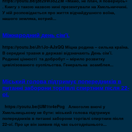
https://youtu.be/jze29W3oZZM «Мамо, не плач, я повернусь»
. Книгу з такою назвою нині презентували на Хмельниччині.
У ній розповідається про життя відчайдушного воїна,
нашого земляка, котрий...
Міжнародний день сім’ї.
https://youtu.be/Jh1Jo-AJxQQ Міцна родина – сильна країна.
В середині травня в державі відзначають День сім’ї.
Родинні цінності та добробут – мірило розвитку
цивілізованого суспільства. Генеральна асамблея...
Міський голова підтримує попередників в
питанні заборони торгівлі спиртним після 22-
ої.
https://youtu.be/jUM1tv4ePog Алкоголю вночі у
Хмельницькому не бути: міський голова підтримує
попередників в питанні заборони торгівлі спиртним після
22-ої. Про це він заявив під час сьогоднішнього...