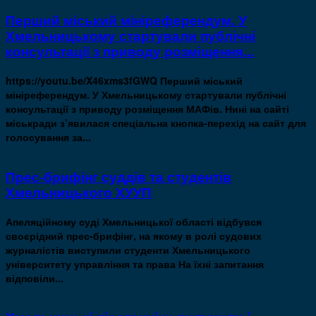
Перший міський мініреферендум. У
Хмельницькому стартували публічні
консультації з приводу розміщення...
https://youtu.be/X46xms3fGWQ Перший міський
мініреферендум. У Хмельницькому стартували публічні
консультації з приводу розміщення МАФів. Нині на сайті
міськради з’явилася спеціальна кнопка-перехід на сайт для
голосування за...
Прес-брифінг суддів та студентів
Хмельницького ХУУП
Апеляційному суді Хмельницької області відбувся
своєрідний прес-брифінг, на якому в ролі судових
журналістів виступили студенти Хмельницького
університету управління та права На їхні запитання
відповіли...