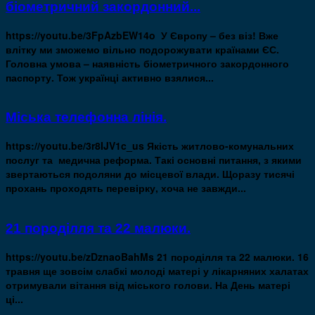
біометричний закордонний...
https://youtu.be/3FpAzbEW14o У Європу – без віз! Вже
влітку ми зможемо вільно подорожувати країнами ЄС.
Головна умова – наявність біометричного закордонного
паспорту. Тож українці активно взялися...
Міська телефонна лінія.
https://youtu.be/3r8IJV1c_us Якість житлово-комунальних
послуг та медична реформа. Такі основні питання, з якими
звертаються подоляни до місцевої влади. Щоразу тисячі
прохань проходять перевірку, хоча не завжди...
21 породілля та 22 малюки.
https://youtu.be/zDznaoBahMs 21 породілля та 22 малюки. 16
травня ще зовсім слабкі молоді матері у лікарняних халатах
отримували вітання від міського голови. На День матері
ці...