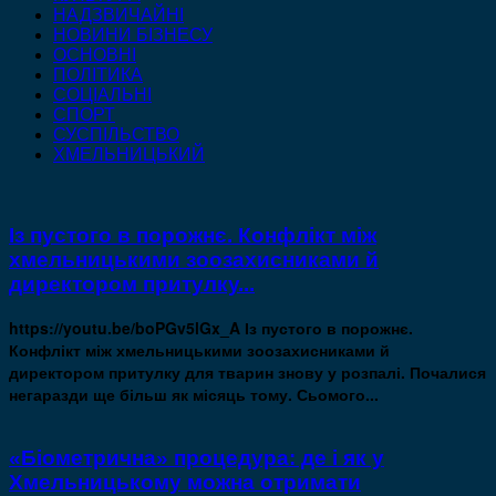
НАДЗВИЧАЙНІ
НОВИНИ БІЗНЕСУ
ОСНОВНІ
ПОЛІТИКА
СОЦІАЛЬНІ
СПОРТ
СУСПІЛЬСТВО
ХМЕЛЬНИЦЬКИЙ
Із пустого в порожнє. Конфлікт між
хмельницькими зоозахисниками й
директором притулку...
https://youtu.be/boPGv5lGx_A Із пустого в порожнє.
Конфлікт між хмельницькими зоозахисниками й
директором притулку для тварин знову у розпалі. Почалися
негаразди ще більш як місяць тому. Сьомого...
«Біометрична» процедура: де і як у
Хмельницькому можна отримати