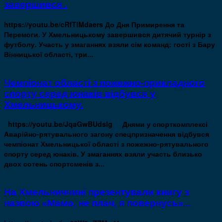
завершився .
https://youtu.be/cRfTlMdaers До Дня Примирення та
Перемоги. У Хмельницькому завершився дитячий турнір з
футболу. Участь у змаганнях взяли сім команд: гості з Бару
Вінницької області, три...
Чемпіонат області з пожежно-прикладного
спорту серед юнаків відбувся у
Хмельницькому.
https://youtu.be/JqaGwBUdslg Днями у спорткомплексі
Аварійно-рятувального загону спецпризначення відбувся
чемпіонат Хмельницької області з пожежно-рятувального
спорту серед юнаків. У змаганнях взяли участь близько
двох сотень спортсменів з...
На Хмельниччині презентували книгу з
назвою «Мамо, не плач, я повернусь»...