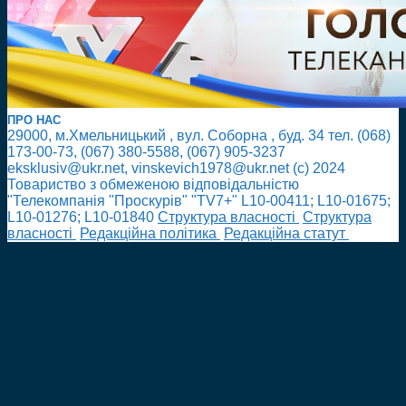
ПРО НАС
29000, м.Хмельницький , вул. Соборна , буд. 34 тел. (068)
173-00-73, (067) 380-5588, (067) 905-3237
eksklusiv@ukr.net, vinskevich1978@ukr.net (с) 2024
Товариство з обмеженою відповідальністю
"Телекомпанія "Проскурів" "TV7+" L10-00411; L10-01675;
L10-01276; L10-01840
Cтруктура власності
Cтруктура
власності
Редакційна політика
Редакційна статут