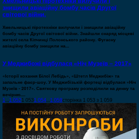
Хмельницькі піротехніки вилучили і
знищили авіаційну бомбу часів Другої
світової війни.
Хмельницькі піротехніки вилучили і знищили авіаційну
бомбу часів Другої світової війни. Знайшли снаряд місцеві
жителі села Кіпчинці Полонського району. Фугасну
авіаційну бомбу знищили на...
У Меджибожі відбулася «Ніч Музеїв – 2017»
«Історії кохання Білої Лебідь», «Штетл Меджибіж» та
запальне фаєр-шоу. У Меджибізькій фортеці відбулася «Ніч
Музеїв - 2017». Святкову програму розподілили на денну та
вечірню....
1
...
1 052
1 053
1 054
...
1 059
сторінка 1 053 з 1 059