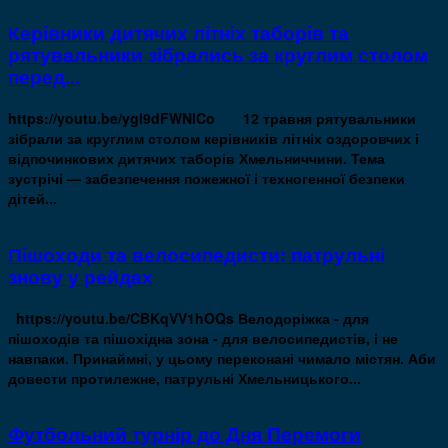
Керівники дитячих літніх таборів та
рятувальники зібрались за круглим столом
перед...
https://youtu.be/ygI9dFWNlCo 12 травня рятувальники
зібрали за круглим столом керівників літніх оздоровчих і
відпочинкових дитячих таборів Хмельниччини. Тема
зустрічі — забезпечення пожежної і техногенної безпеки
дітей...
Пішоходи та велосипедисти: патрульні
знову у рейдах
https://youtu.be/CBKqVV1hOQs Велодоріжка - для
пішоходів та пішохідна зона - для велосипедистів, і не
навпаки. Принаймні, у цьому переконані чимало містян. Аби
довести протилежне, патрульні Хмельницького...
Футбольний турнір до Дня Перемоги