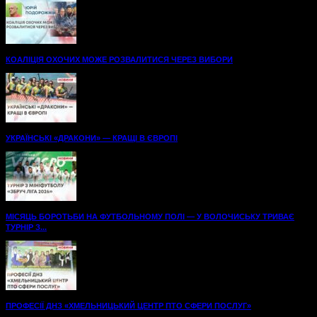
КОАЛІЦІЯ ОХОЧИХ МОЖЕ РОЗВАЛИТИСЯ ЧЕРЕЗ ВИБОРИ
УКРАЇНСЬКІ «ДРАКОНИ» — КРАЩІ В ЄВРОПІ
МІСЯЦЬ БОРОТЬБИ НА ФУТБОЛЬНОМУ ПОЛІ — У ВОЛОЧИСЬКУ ТРИВАЄ
ТУРНІР З...
ПРОФЕСІЇ ДНЗ «ХМЕЛЬНИЦЬКИЙ ЦЕНТР ПТО СФЕРИ ПОСЛУГ»