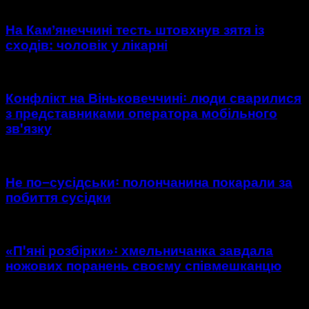
На Кам’янеччині тесть штовхнув зятя із
сходів: чоловік у лікарні
Конфлікт на Віньковеччині꞉ люди сварилися
з представниками оператора мобільного
звꞌязку
Не по−сусідськи꞉ полончанина покарали за
побиття сусідки
«Пꞌяні розбірки»꞉ хмельничанка завдала
ножових поранень своєму співмешканцю