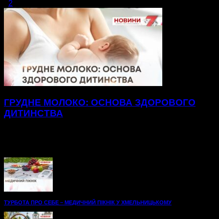
1
2
сторінка 1 з 2
ГРУДНЕ МОЛОКО: ОСНОВА ЗДОРОВОГО
ДИТИНСТВА
Майже два з половиною кілограми лише за місяць набрав
маленький Роман. Його мама Інна зізнається: ще під час
вагітності була впевнена — син...
ТУРБОТА ПРО СЕБЕ – МЕДИЧНИЙ ПІКНІК У ХМЕЛЬНИЦЬКОМУ