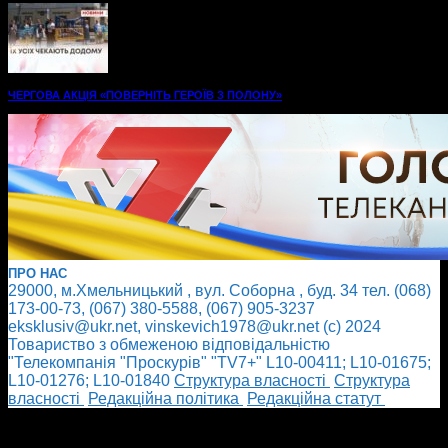
ЧЕРГОВА АКЦІЯ «ПОВЕРНІТЬ ГЕРОЇВ З ПОЛОНУ»
ПРО НАС
29000, м.Хмельницький , вул. Соборна , буд. 34 тел. (068)
173-00-73, (067) 380-5588, (067) 905-3237
eksklusiv@ukr.net, vinskevich1978@ukr.net (с) 2024
Товариство з обмеженою відповідальністю
"Телекомпанія "Проскурів" "TV7+" L10-00411; L10-01675;
L10-01276; L10-01840
Cтруктура власності
Cтруктура
власності
Редакційна політика
Редакційна статут