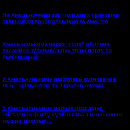
На Хмельниччині застілля двох приятелів
скінчилося поножовщиною та смертю
Хмельницькому через “голе” обличчя
пасажира зупинився рух транспорту по
Кам’янецькій
У Хмельницькому відбулась сутичка між
ЛГБТ спільнотою та її противниками
У Хмельницькому поліція розслідує
обставини факту хуліганства з нанесенням
тяжких тілесних...