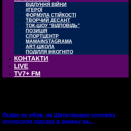
ВІДЛУННЯ ВІЙНИ
#ГЕРОЇ
ФОРМУЛА СТІЙКОСТІ
ТВОРЧИЙ ДЕСАНТ
ТОК-ШОУ “ВІДПОВІДЬ”
ПОЗИЦІЯ
СПОРТЦЕНТР
MAMAINSTAGRAMA
ART-ШКОЛА
ПОДІЛЛЯ ІНКОГНІТО
КОНТАКТИ
LIVE
TV7+ FM
тег: конфлікт
Ледве не убив: на Шепетівщині чоловіку
оголосили підозру в замаху на...