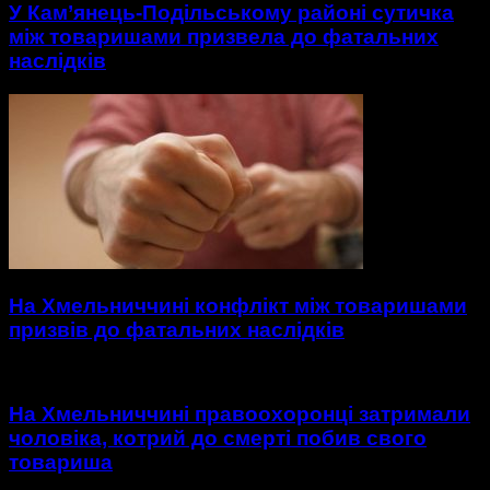
У Кам’янець-Подільському районі сутичка
між товаришами призвела до фатальних
наслідків
На Хмельниччині конфлікт між товаришами
призвів до фатальних наслідків
На Хмельниччині правоохоронці затримали
чоловіка, котрий до смерті побив свого
товариша