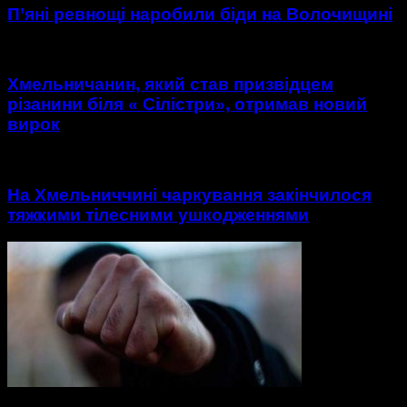
П’яні ревнощі наробили біди на Волочищині
Хмельничанин, який став призвідцем
різанини біля « Сілістри», отримав новий
вирок
На Хмельниччині чаркування закінчилося
тяжкими тілесними ушкодженнями