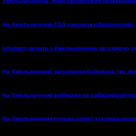
Хмельничанина, який організував незаконний
На Хмельниччині СБУ викрила кібершахраїв, я
Інтернет−агента з Хмельниччини засуджено за
На Хмельниччині затримали бойовика так зван
На Хмельниччині впіймали на хабарництві одно
На Хмельниччині голова однієї з громад погор