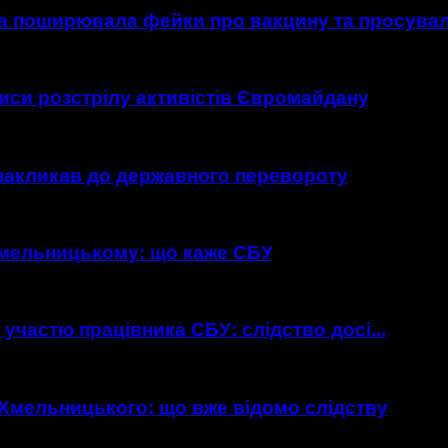
а поширювала фейки про вакцину та просувала
иси розстрілу активістів Євромайдану
закликав до державного перевороту
 Хмельницькому: що каже СБУ
участю працівника СБУ: слідство досі...
Хмельницького: що вже відомо слідству