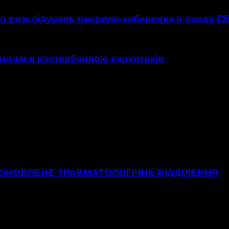
о розслідувань викрило хабарника в лавах С
малася контрабандою наркотиків
 ОНОВЛЕНЕ ТРАВМАТОЛОГІЧНЕ ВІДДІЛЕННЯ
о відділення Хмельницької міської лікарні.48 нових ліжок, вб